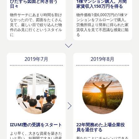
ひたすら図面と向き合う
1棟マンション購入。月間
日々
家賃収入150万円を得る
物件サーチにあまり時間を割け
物件価格1億6,000万円の1棟マ
なかったので、図面をたくさん
ンションをフルローンで購入。
見て、厳しい目で絞り込んだ物
労働所得より簡単に得られた家
件のみ見に行くというスタイル
賃収入を見て不思議な感覚に陥
に
る
2019年7月
2019年8月
IZUMI塾の受講をスタート
22年間務めた上場企業役
員を退任する
より早く、大きな資産を築きた
いと思い、短期間で大きい資産
新たなことにチャレンジできる