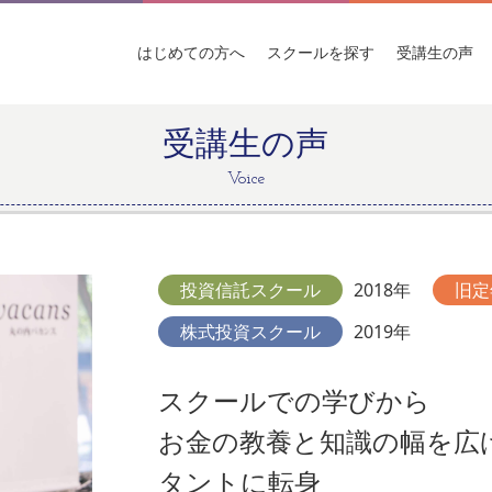
はじめての
方へ
スクールを
探す
受講生
の声
受講生の声
Voice
投資信託スクール
2018年
旧定
株式投資スクール
2019年
スクールでの学びから
お金の教養と知識の幅を広
タントに転身