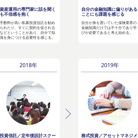
資産運用の専門家に話を聞く
自分の金融知識に偏りがある
も不信感を抱く
ことにも課題を感じる
手数料が高い私募投資信託を勧め
自分が身を置いていた保険業界の
られたり、すぐに契約を促される
金融知識だけでは不十分であり学
などということがあり、自分で知
びが必要であると考え始める。
識を身につける必要性を感じる。
2018年
2019年
投資信託／定年後設計スクー
株式投資／アセットマネジメ