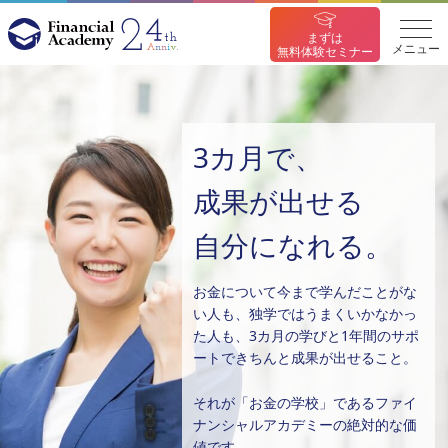
まずは
メニュー
無料体験セミナー
3カ月で、
成果が出せる
自分になれる。
お金について今まで学んだことがな
い人も、
独学ではうまくいかなかっ
た人も、
3カ月の学びと1年間のサポ
ートできちんと成果が出せること。
それが「お金の学校」であるファイ
ナンシャルアカデミーの絶対的な価
値です。