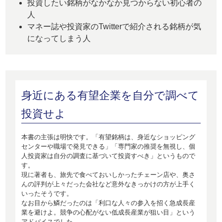
投資したい銘柄がなかなか見つからない初心者の
人
マネー誌や投資家のTwitterで紹介される銘柄が気
になってしまう人
身近にある有望企業を自分で調べて
投資せよ
本書の主張は明快です。「有望銘柄は、身近なショッピング
センターや職場で発見できる」「専門家の推奨を無視し、個
人投資家は自分の調査に基づいて投資すべき」というもので
す。
現に著者も、旅先で食べておいしかったチェーン店や、奥さ
んの評判が上々だった会社など意外なきっかけの方が上手く
いったそうです。
なお目から鱗だったのは「利口な人々の参入を招く急成長産
業を避けよ。競争の心配がない低成長産業が狙い目」という
アドバイスでした。